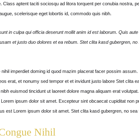
. Class aptent taciti sociosqu ad litora torquent per conubia nostra,
 augue, scelerisque eget lobortis id, commodo quis nibh.
unt in culpa qui officia deserunt mollit anim id est laborum. Quis aute 
accusam et justo duo dolores et ea rebum. Stet clita kasd gubergren, n
nihil imperdiet doming id quod mazim placerat facer possim assum. L
s erat, et nonumy sed tempor et et invidunt justo labore Stet clita
ibh euismod tincidunt ut laoreet dolore magna aliquam erat volutpat. 
Lorem ipsum dolor sit amet. Excepteur sint obcaecat cupiditat non proid
us est Lorem ipsum dolor sit amet. Stet clita kasd gubergren, no sea
 Congue Nihil