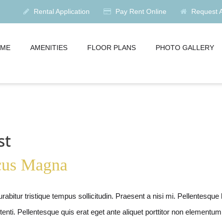
Rental Application
Pay Rent Online
Request Av
ME
AMENITIES
FLOOR PLANS
PHOTO GALLERY
st
ncus Magna
abitur tristique tempus sollicitudin. Praesent a nisi mi. Pellentesque 
enti. Pellentesque quis erat eget ante aliquet porttitor non elementum