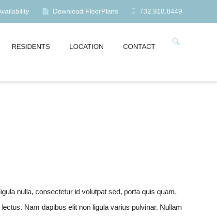
ailability
Download FloorPlans
732.918.8449
RESIDENTS
LOCATION
CONTACT
ligula nulla, consectetur id volutpat sed, porta quis quam.
 lectus. Nam dapibus elit non ligula varius pulvinar. Nullam